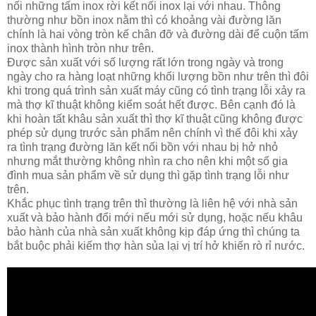
nối những tấm inox rời kết nối inox lại với nhau. Thông
thường như bồn inox nằm thì có khoảng vài đường lăn
chính là hai vòng tròn kế chân đỡ và đường dài để cuộn tấm
inox thành hình tròn như trên.
Được sản xuất với số lượng rất lớn trong ngày và trong
ngày cho ra hàng loạt những khối lượng bồn như trên thì đôi
khi trong quá trình sản xuất máy cũng có tình trạng lỗi xảy ra
mà thợ kĩ thuật không kiểm soát hết được. Bên cạnh đó là
khi hoàn tất khâu sản xuất thì thợ kĩ thuật cũng không được
phép sử dụng trước sản phẩm nên chính vì thế đôi khi xảy
ra tình trạng đường lăn kết nối bồn với nhau bị hở nhỏ
nhưng mắt thường không nhìn ra cho nên khi một số gia
đình mua sản phẩm về sử dụng thì gặp tình trạng lỗi như
trên.
Khắc phục tình trạng trên thì thường là liên hệ với nhà sản
xuất và bảo hành đổi mới nếu mới sử dụng, hoặc nếu khâu
bảo hành của nhà sản xuất không kịp đáp ứng thì chúng ta
bắt buộc phải kiếm thợ hàn sủa lại vị trí hở khiến rò rỉ nước.