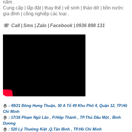
năm .
Cung cấp | lắp đặt | thay thế | vệ sinh | tháo dỡ | bồn nước
gia đình | công nghiệp các loại .
☏
Call | Sms | Zalo | Facebook | 0936 898 131
🏠
: 49/21 Đông Hưng Thuận, 30 A Tổ 49 Khu Phố 4, Quận 12, TP.Hồ
Chí Minh
🏠
: 17/16 Phạm Ngũ Lão , P.Hiệp Thành , TP.Thủ Dầu Một , Bình
Dương
🏠
: 520 Lý Thường Kiệt ,Q.Tân Bình , TP.Hồ Chí Minh