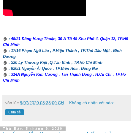
🏠
:
49/21 Đông Hưng Thuận, 30 A Tổ 49 Khu Phố 4, Quận 12, TP.Hồ
Chí Minh
🏠
: 17/16 Phạm Ngũ Lão , P.Hiệp Thành , TP.Thủ Dầu Một , Bình
Dương
🏠
: 520 Lý Thường Kiệt ,Q.Tân Bình , TP.Hồ Chí Minh
🏠
: 820/1 Nguyễn Ái Quốc , TP.Biên Hòa , Đồng Nai
🏠
:
314A Nguyễn Kim Cương , Tân Thạnh Đông , H.Củ Chi , TP.Hồ
Chí Minh
vào lúc
9/07/2020 08:38:00 CH
Không có nhận xét nào:
Chia sẻ
Thứ Bảy, 5 tháng 9, 2020