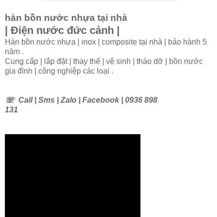
hàn bồn nước nhựa tại nhà
| Điện nước đức cảnh |
Hàn bồn nước nhựa | inox | composite tại nhà | bảo hành 5
năm .
Cung cấp | lắp đặt | thay thế | vệ sinh | tháo dỡ | bồn nước
gia đình | công nghiệp các loại .
☏
Call | Sms | Zalo | Facebook | 0936 898
131