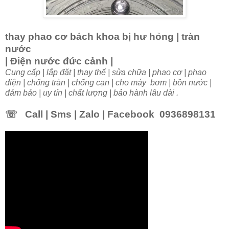
thay phao cơ bách khoa bị hư hỏng | tràn
nước
| Điện nước đức cảnh |
Cung cấp | lắp đặt | thay thế | sửa chữa | phao cơ | phao
điện | chống tràn | chống cạn | cho máy bơm | bồn nước |
đảm bảo | uy tín | chất lượng | bảo hành lâu dài .
☏
Call | Sms | Zalo | Facebook 0936898131