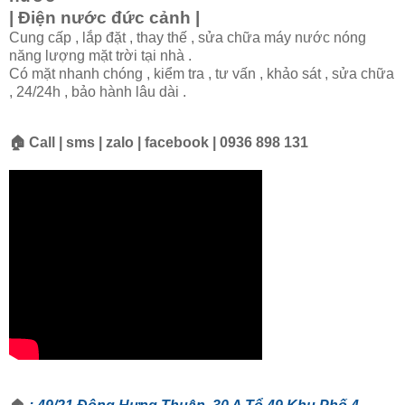
| Điện nước đức cảnh |
Cung cấp , lắp đặt , thay thế , sửa chữa máy nước nóng
năng lượng mặt trời tại nhà .
Có mặt nhanh chóng , kiểm tra , tư vấn , khảo sát , sửa chữa
, 24/24h , bảo hành lâu dài .
🏠 Call | sms | zalo | facebook | 0936 898 131