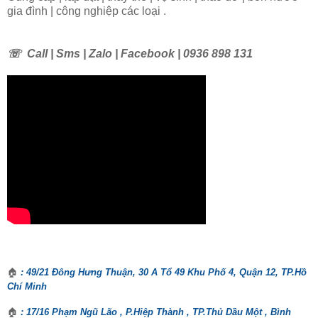
gia đình | công nghiệp các loại .
☏
Call | Sms | Zalo | Facebook | 0936 898 131
🏠
: 49/21 Đông Hưng Thuận, 30 A Tổ 49 Khu Phố 4, Quận 12, TP.Hồ
Chí Minh
🏠
: 17/16 Phạm Ngũ Lão , P.Hiệp Thành , TP.Thủ Dầu Một , Bình