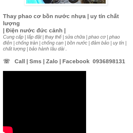
Thay phao cơ bồn nước nhựa | uy tín chất
lượng
| Điện nước đức cảnh |
Cung
cấp | lắp đặt | thay thế | sửa chữa | phao cơ | phao
điện | chống tràn |
chống cạn | bồn nước | đảm bảo | uy tín |
chất lượng |
bảo hành lâu dài .
☏
Call | Sms | Zalo | Facebook 0936898131