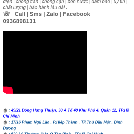
điện | chống tràn |
chống cạn | bồn nước | đảm bảo | uy tín |
chất lượng |
bảo hành lâu dài .
☏
Call | Sms | Zalo | Facebook
0936898131
🏠
:
49/21 Đông Hưng Thuận, 30 A Tổ 49 Khu Phố 4, Quận 12, TP.Hồ
Chí Minh
🏠
: 17/16 Phạm Ngũ Lão , P.Hiệp Thành , TP.Thủ Dầu Một , Bình
Dương