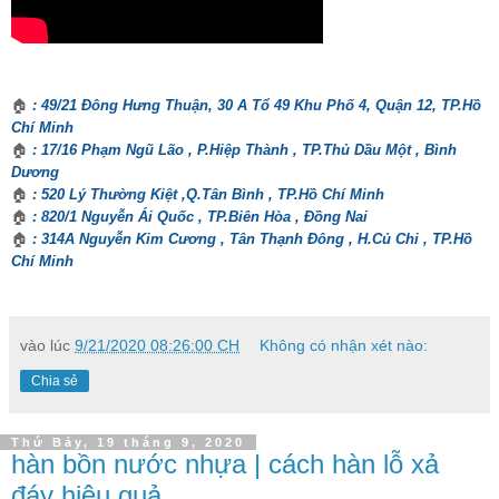
🏠
: 49/21 Đông Hưng Thuận, 30 A Tổ 49 Khu Phố 4, Quận 12, TP.Hồ
Chí Minh
🏠
: 17/16 Phạm Ngũ Lão , P.Hiệp Thành , TP.Thủ Dầu Một , Bình
Dương
🏠
: 520 Lý Thường Kiệt ,Q.Tân Bình , TP.Hồ Chí Minh
🏠
: 820/1 Nguyễn Ái Quốc , TP.Biên Hòa , Đồng Nai
🏠
: 314A Nguyễn Kim Cương , Tân Thạnh Đông , H.Củ Chi , TP.Hồ
Chí Minh
vào lúc
9/21/2020 08:26:00 CH
Không có nhận xét nào:
Chia sẻ
Thứ Bảy, 19 tháng 9, 2020
hàn bồn nước nhựa | cách hàn lỗ xả
đáy hiệu quả