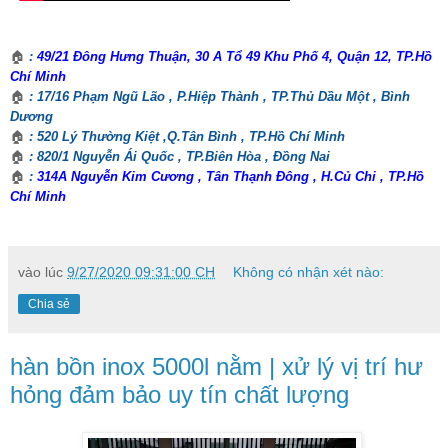
🏠
:
49/21 Đông Hưng Thuận, 30 A Tổ 49 Khu Phố 4, Quận 12, TP.Hồ
Chí Minh
🏠
: 17/16 Phạm Ngũ Lão , P.Hiệp Thành , TP.Thủ Dầu Một , Bình
Dương
🏠
: 520 Lý Thường Kiệt ,Q.Tân Bình , TP.Hồ Chí Minh
🏠
: 820/1 Nguyễn Ái Quốc , TP.Biên Hòa , Đồng Nai
🏠
:
314A Nguyễn Kim Cương , Tân Thạnh Đông , H.Củ Chi , TP.Hồ
Chí Minh
vào lúc
9/27/2020 09:31:00 CH
Không có nhận xét nào:
Chia sẻ
hàn bồn inox 5000l nằm | xử lý vị trí hư
hỏng đảm bảo uy tín chất lượng