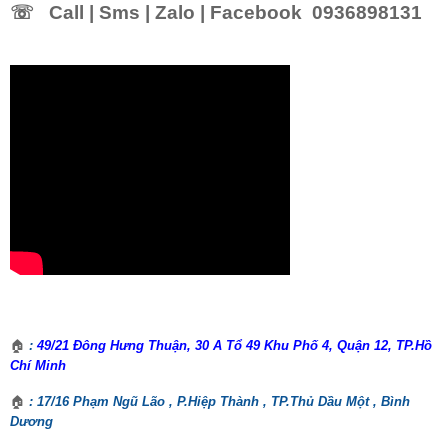
☏
Call | Sms | Zalo | Facebook 0936898131
🏠
:
49/21 Đông Hưng Thuận, 30 A Tổ 49 Khu Phố 4, Quận 12, TP.Hồ
Chí Minh
🏠
: 17/16 Phạm Ngũ Lão , P.Hiệp Thành , TP.Thủ Dầu Một , Bình
Dương