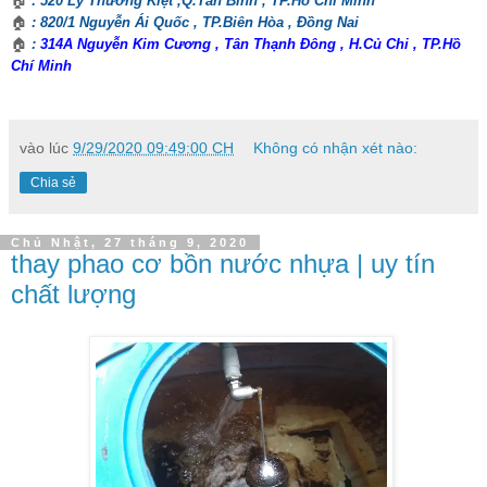
🏠
: 520 Lý Thường Kiệt ,Q.Tân Bình , TP.Hồ Chí Minh
🏠
: 820/1 Nguyễn Ái Quốc , TP.Biên Hòa , Đồng Nai
🏠
:
314A Nguyễn Kim Cương , Tân Thạnh Đông , H.Củ Chi , TP.Hồ
Chí Minh
vào lúc
9/29/2020 09:49:00 CH
Không có nhận xét nào:
Chia sẻ
Chủ Nhật, 27 tháng 9, 2020
thay phao cơ bồn nước nhựa | uy tín
chất lượng