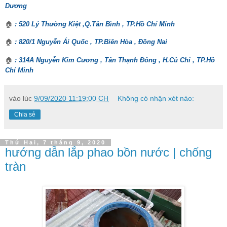
Dương
🏠
: 520 Lý Thường Kiệt ,Q.Tân Bình , TP.Hồ Chí Minh
🏠
: 820/1 Nguyễn Ái Quốc , TP.Biên Hòa , Đồng Nai
🏠
: 314A Nguyễn Kim Cương , Tân Thạnh Đông , H.Củ Chi , TP.Hồ
Chí Minh
vào lúc
9/09/2020 11:19:00 CH
Không có nhận xét nào:
Chia sẻ
Thứ Hai, 7 tháng 9, 2020
hướng dẫn lắp phao bồn nước | chống
tràn