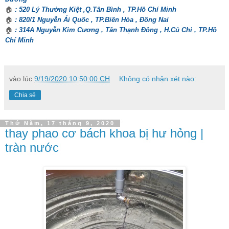
🏠
: 520 Lý Thường Kiệt ,Q.Tân Bình , TP.Hồ Chí Minh
🏠
: 820/1 Nguyễn Ái Quốc , TP.Biên Hòa , Đồng Nai
🏠
: 314A Nguyễn Kim Cương , Tân Thạnh Đông , H.Củ Chi , TP.Hồ
Chí Minh
vào lúc
9/19/2020 10:50:00 CH
Không có nhận xét nào:
Chia sẻ
Thứ Năm, 17 tháng 9, 2020
thay phao cơ bách khoa bị hư hỏng |
tràn nước