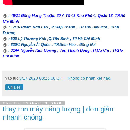
🏠
:
49/21 Đông Hưng Thuận, 30 A Tổ 49 Khu Phố 4, Quận 12, TP.Hồ
Chí Minh
🏠
: 17/16 Phạm Ngũ Lão , P.Hiệp Thành , TP.Thủ Dầu Một , Bình
Dương
🏠
: 520 Lý Thường Kiệt ,Q.Tân Bình , TP.Hồ Chí Minh
🏠
: 820/1 Nguyễn Ái Quốc , TP.Biên Hòa , Đồng Nai
🏠
:
314A Nguyễn Kim Cương , Tân Thạnh Đông , H.Củ Chi , TP.Hồ
Chí Minh
vào lúc
9/17/2020 08:23:00 CH
Không có nhận xét nào:
Chia sẻ
Thứ Tư, 16 tháng 9, 2020
thay ron máy năng lượng | đơn giản
nhanh chóng