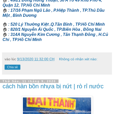
🏠
: 49/21 Đông Hưng Thuận, 30 A Tổ 49 Khu Phố 4,
Quận 12, TP.Hồ Chí Minh
🏠
: 17/16 Phạm Ngũ Lão , P.Hiệp Thành , TP.Thủ Dầu
Một , Bình Dương
🏠
: 520 Lý Thường Kiệt ,Q.Tân Bình , TP.Hồ Chí Minh
🏠
: 820/1 Nguyễn Ái Quốc , TP.Biên Hòa , Đồng Nai
🏠
: 314A Nguyễn Kim Cương , Tân Thạnh Đông , H.Củ
Chi , TP.Hồ Chí Minh
vào lúc
9/13/2020 11:32:00 CH
Không có nhận xét nào:
Chia sẻ
Thứ Sáu, 11 tháng 9, 2020
cách hàn bồn nhựa bị nứt | rò rỉ nước