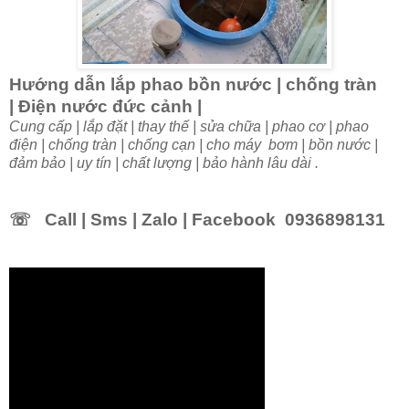
Hướng dẫn lắp phao bồn nước | chống tràn
| Điện nước đức cảnh |
Cung cấp | lắp đặt | thay thế | sửa chữa | phao cơ | phao
điện | chống tràn | chống cạn | cho máy bơm | bồn nước |
đảm bảo | uy tín | chất lượng | bảo hành lâu dài .
☏
Call | Sms | Zalo | Facebook 0936898131