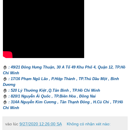
🏠
: 49/21 Đông Hưng Thuận, 30 A Tổ 49 Khu Phố 4, Quận 12, TP.Hồ
Chí Minh
🏠
: 17/16 Phạm Ngũ Lão , P.Hiệp Thành , TP.Thủ Dầu Một , Bình
Dương
🏠
: 520 Lý Thường Kiệt ,Q.Tân Bình , TP.Hồ Chí Minh
🏠
: 820/1 Nguyễn Ái Quốc , TP.Biên Hòa , Đồng Nai
🏠
: 314A Nguyễn Kim Cương , Tân Thạnh Đông , H.Củ Chi , TP.Hồ
Chí Minh
vào lúc
9/27/2020 12:26:00 SA
Không có nhận xét nào: