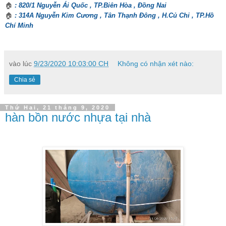
🏠
: 820/1 Nguyễn Ái Quốc , TP.Biên Hòa , Đồng Nai
🏠
: 314A Nguyễn Kim Cương , Tân Thạnh Đông , H.Củ Chi , TP.Hồ
Chí Minh
vào lúc
9/23/2020 10:03:00 CH
Không có nhận xét nào:
Chia sẻ
Thứ Hai, 21 tháng 9, 2020
hàn bồn nước nhựa tại nhà