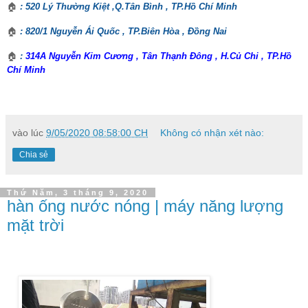
🏠
: 520 Lý Thường Kiệt ,Q.Tân Bình , TP.Hồ Chí Minh
🏠
: 820/1 Nguyễn Ái Quốc , TP.Biên Hòa , Đồng Nai
🏠
:
314A Nguyễn Kim Cương , Tân Thạnh Đông , H.Củ Chi , TP.Hồ
Chí Minh
vào lúc
9/05/2020 08:58:00 CH
Không có nhận xét nào:
Chia sẻ
Thứ Năm, 3 tháng 9, 2020
hàn ống nước nóng | máy năng lượng
mặt trời