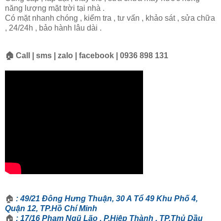
năng lượng mặt trời tại nhà .
Có mặt nhanh chóng , kiểm tra , tư vấn , khảo sát , sửa chữa
, 24/24h , bảo hành lâu dài .
🏠 Call | sms | zalo | facebook | 0936 898 131
🏠
: 49/21 Đông Hưng Thuận, 30 A Tổ 49 Khu Phố 4,
Quận 12, TP.Hồ Chí Minh
🏠
: 17/16 Phạm Ngũ Lão , P.Hiệp Thành , TP.Thủ Dầu