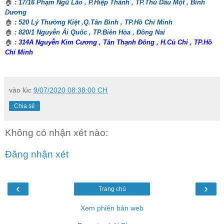
🏠
: 17/16 Phạm Ngũ Lão , P.Hiệp Thành , TP.Thủ Dầu Một , Bình
Dương
🏠
: 520 Lý Thường Kiệt ,Q.Tân Bình , TP.Hồ Chí Minh
🏠
: 820/1 Nguyễn Ái Quốc , TP.Biên Hòa , Đồng Nai
🏠
:
314A Nguyễn Kim Cương , Tân Thạnh Đông , H.Củ Chi , TP.Hồ
Chí Minh
vào lúc
9/07/2020 08:38:00 CH
Chia sẻ
Không có nhận xét nào:
Đăng nhận xét
‹
›
Trang chủ
Xem phiên bản web