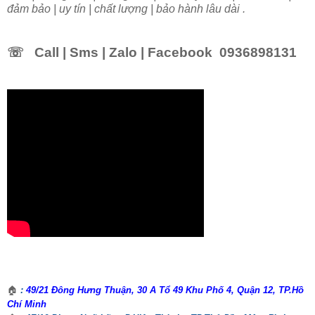
đảm bảo | uy tín | chất lượng | bảo hành lâu dài .
☏
Call | Sms | Zalo | Facebook 0936898131
🏠
:
49/21 Đông Hưng Thuận, 30 A Tổ 49 Khu Phố 4, Quận 12, TP.Hồ
Chí Minh