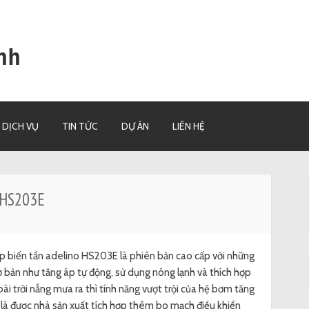
nh
DỊCH VỤ
TIN TỨC
DỰ ÁN
LIÊN HỆ
o HS203E
 biến tần adelino HS203E là phiên bản cao cấp với những
ơ bản như tăng áp tự động, sử dụng nóng lạnh và thích hợp
ài trời nắng mưa ra thì tính năng vượt trội của hệ bơm tăng
 là được nhà sản xuất tích hợp thêm bo mạch điều khiển