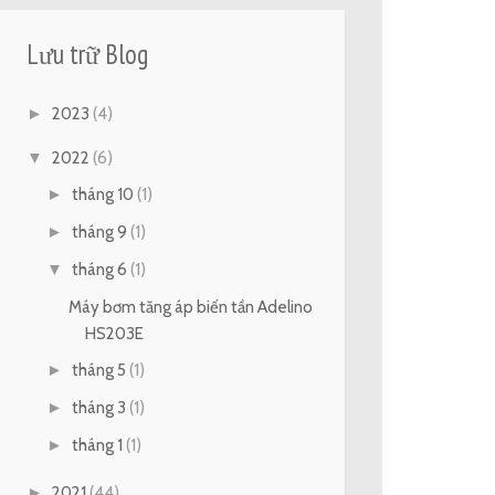
Lưu trữ Blog
►
2023
(4)
▼
2022
(6)
►
tháng 10
(1)
►
tháng 9
(1)
▼
tháng 6
(1)
Máy bơm tăng áp biến tần Adelino
HS203E
►
tháng 5
(1)
►
tháng 3
(1)
►
tháng 1
(1)
►
2021
(44)