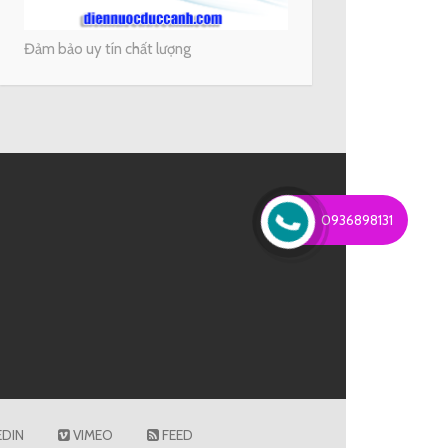
Đảm bảo uy tín chất lượng
0936898131
EDIN
VIMEO
FEED