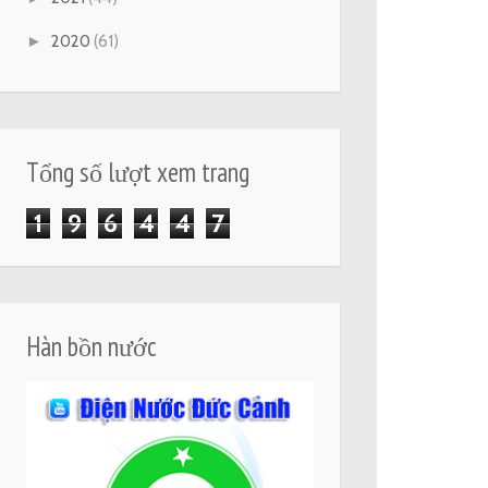
►
2020
(61)
Tổng số lượt xem trang
1
9
6
4
4
7
Hàn bồn nước