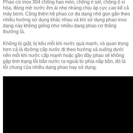
Phao cơ inox 304 chống hao mòn, chống rỉ sét, chống ô xi
hóa, đóng mở nước êm ái nhẹ nhàng chịu áp cực cao kể cả
máy bơm. Cộng thêm hệ phao cơ đa dạng nhỏ gọn gắn theo
nhiều hướng sử dụng khác nhau và khi sử dụng phao inox
dạng này không giống như nhiều dạng phao cơ thông
thường là.
Không bị giật, bị kêu mỗi khi nước quá mạnh, và quan trọng
hơn cả là đường cấp nước đi theo hướng xả xuống dưới
nên mỗi khi nước cấp mạnh hoặc gần đầy phao sẽ không
gặp tình trạng lỗi bắn nước ra ngoài từ phía nắp bồn, đó là
lỗi chung của nhiều dạng phao hay sử dụng.