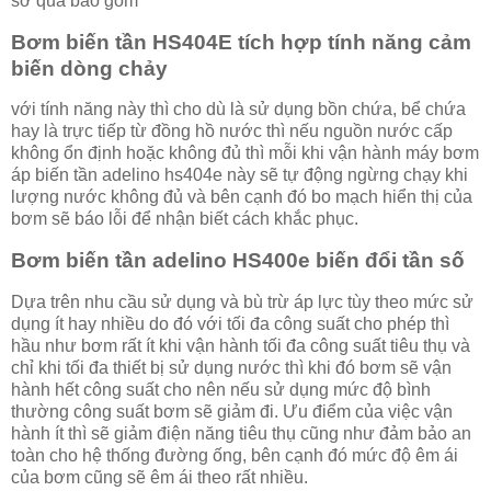
sơ qua bao gồm
Bơm biến tần HS404E tích hợp tính năng cảm
biến dòng chảy
với tính năng này thì cho dù là sử dụng bồn chứa, bể chứa
hay là trực tiếp từ đồng hồ nước thì nếu nguồn nước cấp
không ổn định hoặc không đủ thì mỗi khi vận hành máy bơm
áp biến tần adelino hs404e này sẽ tự động ngừng chạy khi
lượng nước không đủ và bên cạnh đó bo mạch hiển thị của
bơm sẽ báo lỗi để nhận biết cách khắc phục.
Bơm biến tần adelino HS400e biến đổi tần số
Dựa trên nhu cầu sử dụng và bù trừ áp lực tùy theo mức sử
dụng ít hay nhiều do đó với tối đa công suất cho phép thì
hầu như bơm rất ít khi vận hành tối đa công suất tiêu thụ và
chỉ khi tối đa thiết bị sử dụng nước thì khi đó bơm sẽ vận
hành hết công suất cho nên nếu sử dụng mức độ bình
thường công suất bơm sẽ giảm đi. Ưu điểm của việc vận
hành ít thì sẽ giảm điện năng tiêu thụ cũng như đảm bảo an
toàn cho hệ thống đường ống, bên cạnh đó mức độ êm ái
của bơm cũng sẽ êm ái theo rất nhiều.