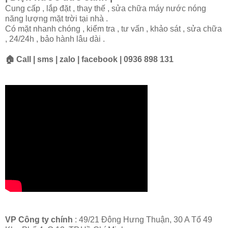
Cung cấp , lắp đặt , thay thế , sửa chữa máy nước nóng
năng lượng mặt trời tại nhà .
Có mặt nhanh chóng , kiểm tra , tư vấn , khảo sát , sửa chữa
, 24/24h , bảo hành lâu dài .
🏠 Call | sms | zalo | facebook | 0936 898 131
VP Công ty chính
: 49/21 Đông Hưng Thuận, 30 A Tổ 49