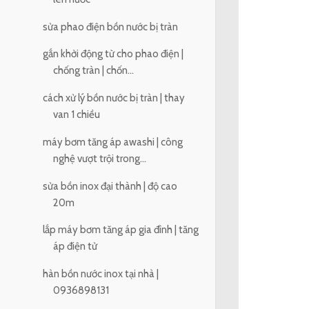
sửa phao điện bồn nước bị tràn
gắn khởi động từ cho phao điện |
chống tràn | chốn...
cách xử lý bồn nước bị tràn | thay
van 1 chiều
máy bơm tăng áp awashi | công
nghệ vượt trội trong...
sửa bồn inox đại thành | độ cao
20m
lắp máy bơm tăng áp gia đình | tăng
áp điện tử
hàn bồn nước inox tại nhà |
0936898131