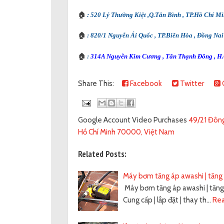
🏠
: 520 Lý Thường Kiệt ,Q.Tân Bình , TP.Hồ Chí M
🏠
: 820/1 Nguyễn Ái Quốc , TP.Biên Hòa , Đồng Nai
🏠
:
314A Nguyễn Kim Cương , Tân Thạnh Đông , H.
Share This:
Facebook
Twitter
Google Account Video Purchases
49/21 Đông
Hồ Chí Minh 70000, Việt Nam
Related Posts:
Máy bơm tăng áp awashi | tăng 
Máy bơm tăng áp awashi | tăng 
Cung cấp | lắp đặt | thay th…
Re