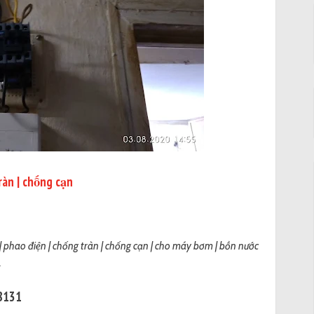
ràn | chống cạn
ơ | phao điện | chống tràn | chống cạn | cho máy bơm | bồn nước
.
98131