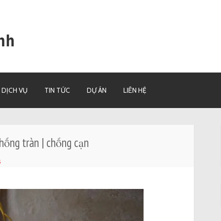
nh
DỊCH VỤ
TIN TỨC
DỰ ÁN
LIÊN HỆ
hống tràn | chống cạn
s