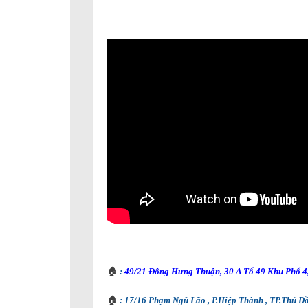
🏠
:
49/21 Đông Hưng Thuận, 30 A Tổ 49 Khu Phố 4
🏠
: 17/16 Phạm Ngũ Lão , P.Hiệp Thành , TP.Thủ D