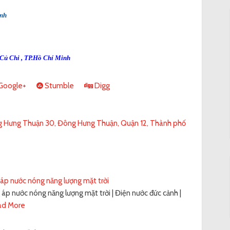
inh
Củ Chi , TP.Hồ
Chí Minh
Google+
Stumble
Digg
 Hưng Thuận 30, Đông Hưng Thuận, Quận 12, Thành phố
áp nước nóng năng lượng mặt trời
áp nước nóng năng lượng mặt trời | Điện nước đức cảnh |
ad More