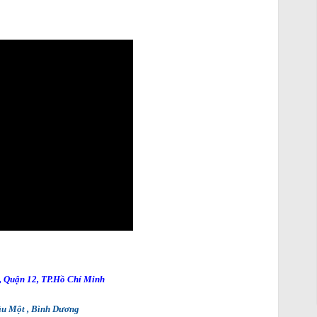
, Quận 12, TP.Hồ
Chí Minh
ầu Một , Bình Dương