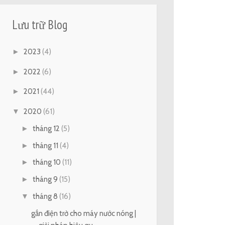
Lưu trữ Blog
►
2023
(4)
►
2022
(6)
►
2021
(44)
▼
2020
(61)
►
tháng 12
(5)
►
tháng 11
(4)
►
tháng 10
(11)
►
tháng 9
(15)
▼
tháng 8
(16)
gắn điện trở cho máy nước nóng |