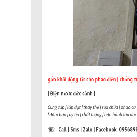
gắn khởi động từ cho phao điện | chống t
| Điện nước đức cảnh |
Cung cấp | lắp đặt | thay thế | sửa chữa | phao c
| đảm bảo | uy tín | chất lượng | bảo hành lâu dài 
☏
Call | Sms | Zalo | Facebook 09368