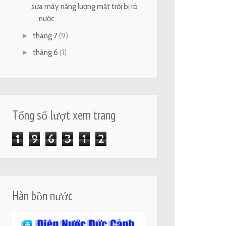
sửa máy năng lượng mặt trời bị rò
nước
►
tháng 7
(9)
►
tháng 6
(1)
Tổng số lượt xem trang
1
9
6
3
1
2
Hàn bồn nước