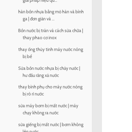
giải pháp hiệu qu...
hàn bồn nhựa bằng mỏ hàn và bình
ga | đơn giản và ...
Bồn nước bị tràn và cách sửa chữa |
thay phao cơ inox
thay ống thủy tinh máy nước nóng
bị bể
Sửa bồn nước nhựa bị chảy nước |
hư đầu răng xả nước
thay bình phụ cho máy nước nóng
bị rò rỉ nước
sửa máy bơm bị mất nước | máy
chạy không ra nước
sửa giếng bị mất nước | bơm không
lên nước